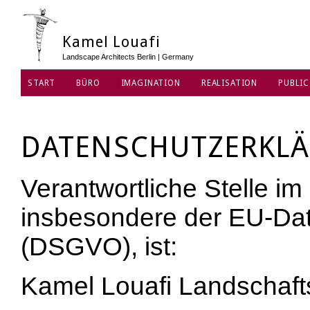
Kamel Louafi
Landscape Architects Berlin | Germany
START
BÜRO
IMAGINATION
REALISATION
PUBLIC
DATENSCHUTZ
DATENSCHUTZERKL
Verantwortliche Stelle i
insbesondere der EU-Da
(DSGVO), ist:
Kamel Louafi Landschaft