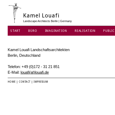
Kamel Louafi
Landscape Architects Berlin | Germany
START
BÜRO
IMAGINATION
REALISATION
PUBLIC
DATENSCHUTZ
Kamel Louafi Landschaftsarchitekten
Berlin, Deutschland
Telefon: +49 (0)172 - 31 21 851
E-Mail:
louafi(at)louafi.de
HOME
|
CONTACT
|
IMPRESSUM