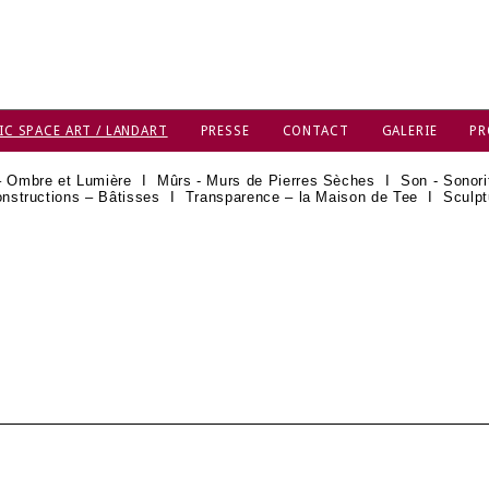
IC SPACE ART / LANDART
PRESSE
CONTACT
GALERIE
PR
– Ombre et Lumière
I
Mûrs - Murs de Pierres Sèches
I
Son - Sonori
nstructions – Bâtisses
I
Transparence – la Maison de Tee
I
Sculpt