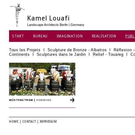
Kamel Louafi
Landscape Architects Berlin | Germany
START
BUREAU
IMAGINATION
REALISATION
PUBL
Tous les Projets
I
Sculpture de Bronze - Albatros
I
Réflexion 
Continents
I
Sculptures dans le Jardin
I
Relief - Touareg
I
Co
WÜSTENSTROM
|
HAMBURG
HOME
|
CONTACT
|
IMPRESSUM