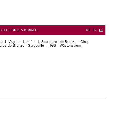
DE
EN
FR
OTECTION DES DONNÉES
té
I
Vague – Lumière
I
Sculptures de Bronze – Cinq
ures de Bronze - Gargouille
I
IGS - Wüstenstrom