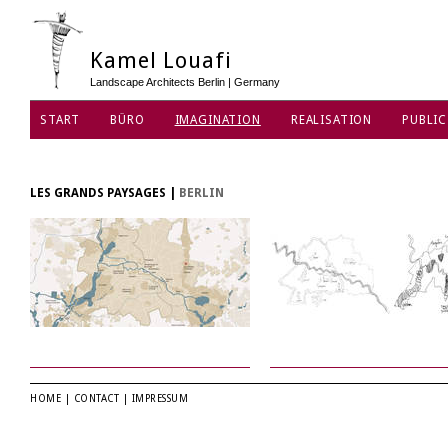
Kamel Louafi
Landscape Architects Berlin | Germany
START
BÜRO
IMAGINATION
REALISATION
PUBLIC
LES GRANDS PAYSAGES
|
BERLIN
HOME
|
CONTACT
|
IMPRESSUM