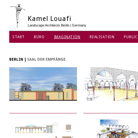
Kamel Louafi
Landscape Architects Berlin | Germany
START
BÜRO
IMAGINATION
REALISATION
PUBLIC
DATENSCHUTZ
BERLIN
|
SAAL DER EMPFÄNGE