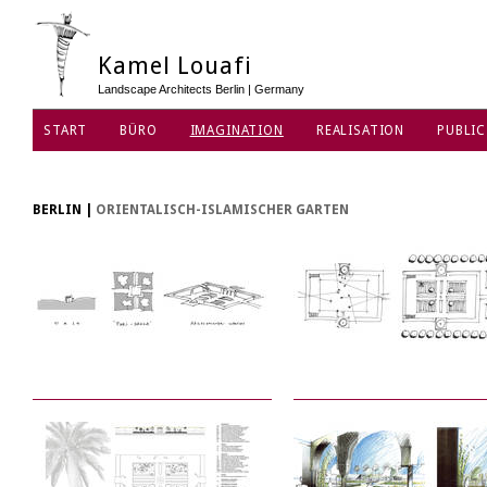
Kamel Louafi
Landscape Architects Berlin | Germany
START
BÜRO
IMAGINATION
REALISATION
PUBLIC
DATENSCHUTZ
BERLIN
|
ORIENTALISCH-ISLAMISCHER GARTEN