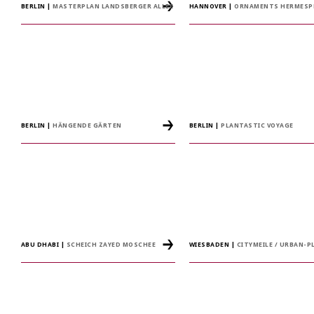
BERLIN
|
MASTERPLAN LANDSBERGER ALLEE
HANNOVER
|
ORNAMENTS HERMESP
BERLIN
|
HÄNGENDE GÄRTEN
BERLIN
|
PLANTASTIC VOYAGE
ABU DHABI
|
SCHEICH ZAYED MOSCHEE
WIESBADEN
|
CITYMEILE / URBAN-P