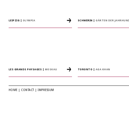
LEIPZIG
|
OLYMPIA
SCHWERIN
|
GÄRTEN DER JAHRHUN
LES GRANDS PAYSAGES
|
MOSKAU
TORONTO
|
AGA KHAN
HOME
|
CONTACT
|
IMPRESSUM