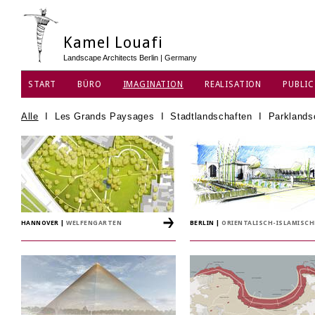
Kamel Louafi
Landscape Architects Berlin | Germany
START
BÜRO
IMAGINATION
REALISATION
PUBLIC
DATENSCHUTZ
Alle
I
Les Grands Paysages
I
Stadtlandschaften
I
Parklands
HANNOVER
|
WELFENGARTEN
BERLIN
|
ORIENTALISCH-ISLAMISC