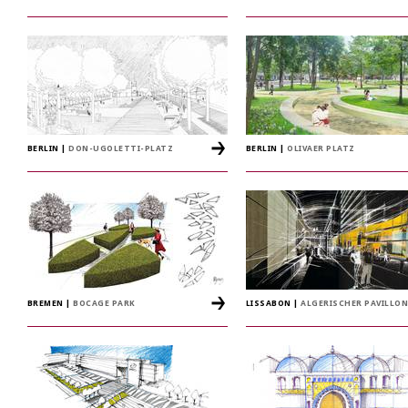
BERLIN
|
DON-UGOLETTI-PLATZ
BERLIN
|
OLIVAER PLATZ
BREMEN
|
BOCAGE PARK
LISSABON
|
ALGERISCHER PAVILLON