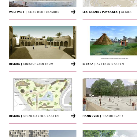
WELTWEIT
|
REISE DER PYRAMIDE
LES GRANDS PAYSAGES
|
ALGIER
BISKRA
|
EINKAUFSZENTRUM
BISKRA
|
AZTEKEN GARTEN
BISKRA
|
CHINESISCHER GARTEN
HANNOVER
|
TRAMMPLATZ