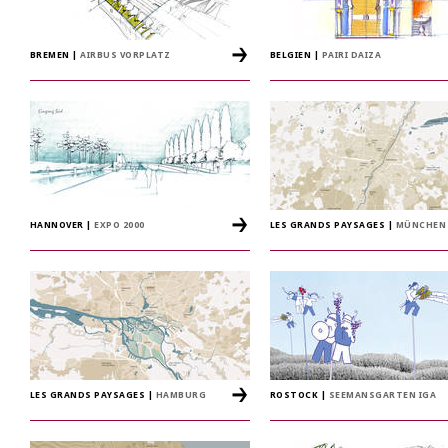
BREMEN
|
AIRBUS VORPLATZ
BELGIEN
|
PAIRI DAIZA
HANNOVER
|
EXPO 2000
LES GRANDS PAYSAGES
|
MÜNCHEN
LES GRANDS PAYSAGES
|
HAMBURG
ROSTOCK
|
SEEMANSGARTEN IGA