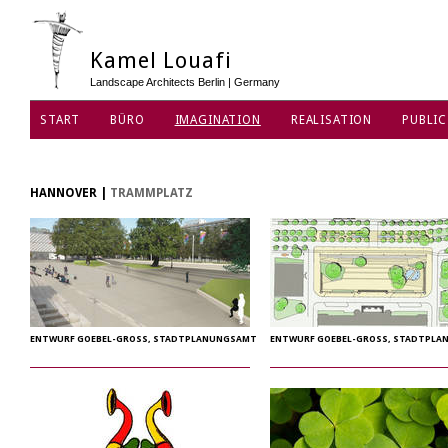
Kamel Louafi
Landscape Architects Berlin | Germany
START
BÜRO
IMAGINATION
REALISATION
PUBLIC
DATENSCHUTZ
HANNOVER
|
TRAMMPLATZ
ENTWURF GOEBEL-GROSS, STADTPLANUNGSAMT
ENTWURF GOEBEL-GROSS, STADTPL