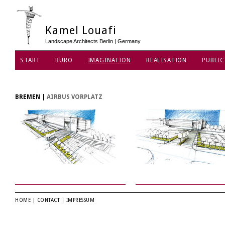
Kamel Louafi
Landscape Architects Berlin | Germany
START
BÜRO
IMAGINATION
REALISATION
PUBLIC
BREMEN
|
AIRBUS VORPLATZ
HOME
|
CONTACT
|
IMPRESSUM