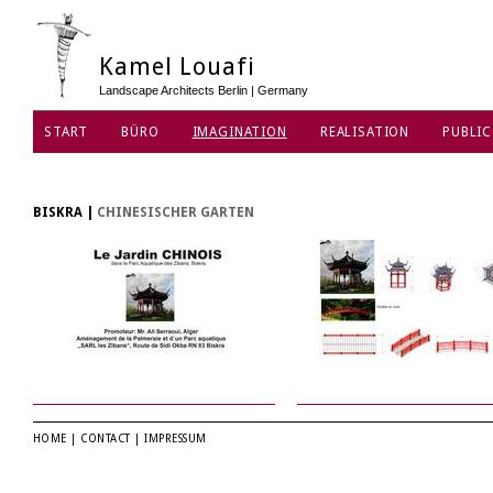
Kamel Louafi
Landscape Architects Berlin | Germany
START
BÜRO
IMAGINATION
REALISATION
PUBLIC
DATENSCHUTZ
BISKRA
|
CHINESISCHER GARTEN
HOME
|
CONTACT
|
IMPRESSUM