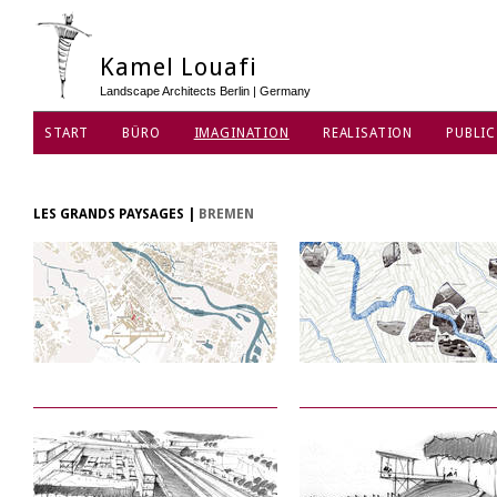
Kamel Louafi
Landscape Architects Berlin | Germany
START
BÜRO
IMAGINATION
REALISATION
PUBLIC
DATENSCHUTZ
LES GRANDS PAYSAGES
|
BREMEN