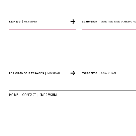
LEIPZIG
|
OLYMPIA
SCHWERIN
|
GÄRTEN DER JAHRHUN
LES GRANDS PAYSAGES
|
MOSKAU
TORONTO
|
AGA KHAN
HOME
|
CONTACT
|
IMPRESSUM