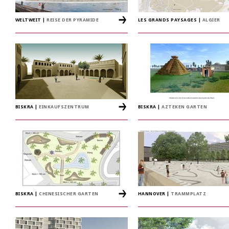
WELTWEIT
|
REISE DER PYRAMIDE
LES GRANDS PAYSAGES
|
ALGIER
BISKRA
|
EINKAUFSZENTRUM
BISKRA
|
AZTEKEN GARTEN
BISKRA
|
CHINESISCHER GARTEN
HANNOVER
|
TRAMMPLATZ