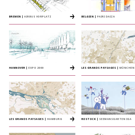
BREMEN
|
AIRBUS VORPLATZ
BELGIEN
|
PAIRI DAIZA
HANNOVER
|
EXPO 2000
LES GRANDS PAYSAGES
|
MÜNCHEN
LES GRANDS PAYSAGES
|
HAMBURG
ROSTOCK
|
SEEMANSGARTEN IGA