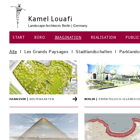
Kamel Louafi
Landscape Architects Berlin | Germany
START
BÜRO
IMAGINATION
REALISATION
PUBLIC
DATENSCHUTZ
Alle
I
Les Grands Paysages
I
Stadtlandschaften
I
Parklands
HANNOVER
|
WELFENGARTEN
BERLIN
|
ORIENTALISCH-ISLAMISC