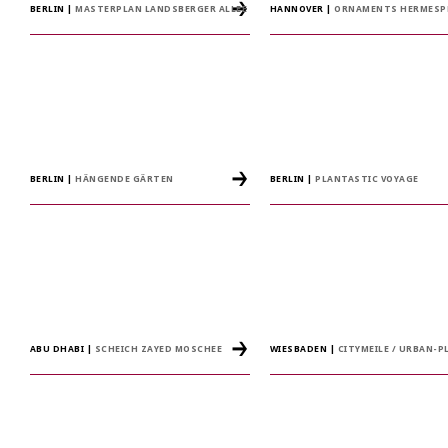
BERLIN
|
MASTERPLAN LANDSBERGER ALLEE
HANNOVER
|
ORNAMENTS HERMESP
BERLIN
|
HÄNGENDE GÄRTEN
BERLIN
|
PLANTASTIC VOYAGE
ABU DHABI
|
SCHEICH ZAYED MOSCHEE
WIESBADEN
|
CITYMEILE / URBAN-P