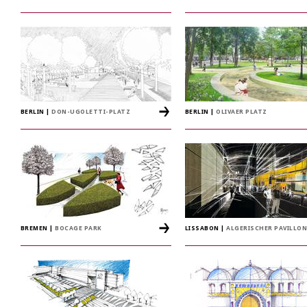
BERLIN
|
DON-UGOLETTI-PLATZ
BERLIN
|
OLIVAER PLATZ
BREMEN
|
BOCAGE PARK
LISSABON
|
ALGERISCHER PAVILLON