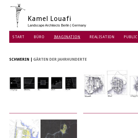
Kamel Louafi
Landscape Architects Berlin | Germany
START
BÜRO
IMAGINATION
REALISATION
PUBLIC
DATENSCHUTZ
SCHWERIN
|
GÄRTEN DER JAHRHUNDERTE