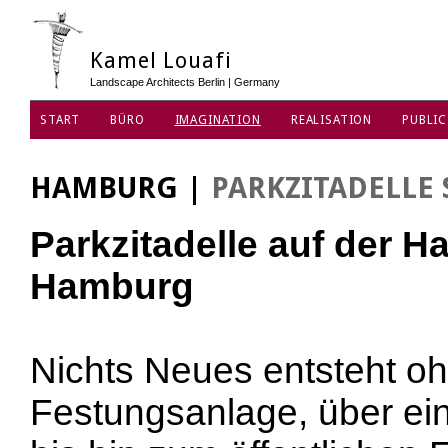
Kamel Louafi
Landscape Architects Berlin | Germany
START
BÜRO
IMAGINATION
REALISATION
PUBLIC
DATENSCHUTZ
HAMBURG
|
PARKZITADELLE 
Parkzitadelle auf der H
Hamburg
Nichts Neues entsteht oh
Festungsanlage, über ei