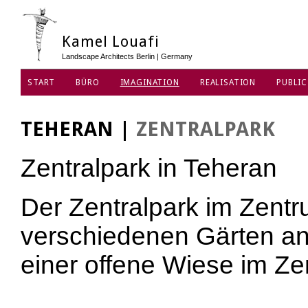
Kamel Louafi
Landscape Architects Berlin | Germany
START
BÜRO
IMAGINATION
REALISATION
PUBLIC
DATENSCHUTZ
TEHERAN
|
ZENTRALPARK
Zentralpark in Teheran
Der Zentralpark im Zentr
verschiedenen Gärten a
einer offene Wiese im Z