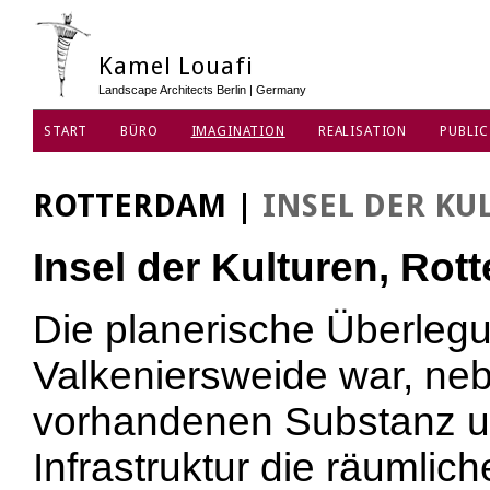
Kamel Louafi
Landscape Architects Berlin | Germany
START
BÜRO
IMAGINATION
REALISATION
PUBLIC
DATENSCHUTZ
ROTTERDAM
|
INSEL DER KU
Insel der Kulturen, Rot
Die planerische Überlegu
Valkeniersweide war, neb
vorhandenen Substanz u
Infrastruktur die räumli