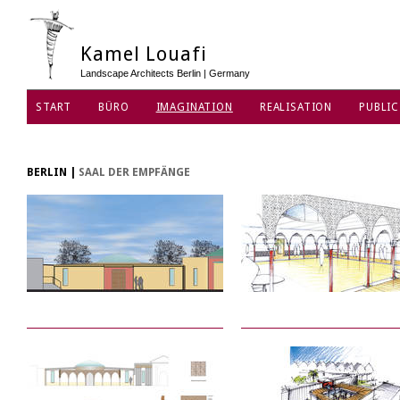
Kamel Louafi
Landscape Architects Berlin | Germany
START
BÜRO
IMAGINATION
REALISATION
PUBLIC
DATENSCHUTZ
BERLIN
|
SAAL DER EMPFÄNGE