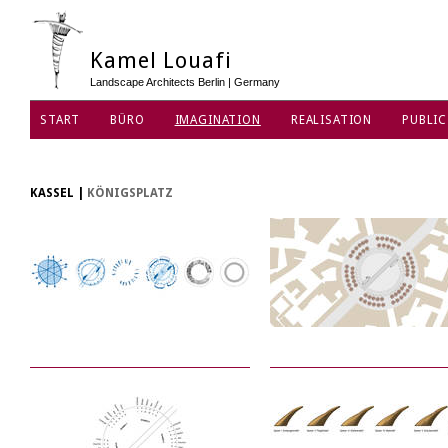
Kamel Louafi
Landscape Architects Berlin | Germany
START
BÜRO
IMAGINATION
REALISATION
PUBLIC
DATENSCHUTZ
KASSEL
|
KÖNIGSPLATZ