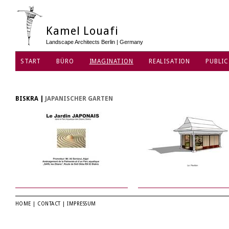
Kamel Louafi
Landscape Architects Berlin | Germany
START
BÜRO
IMAGINATION
REALISATION
PUBLIC
DATENSCHUTZ
BISKRA
|
JAPANISCHER GARTEN
HOME
|
CONTACT
|
IMPRESSUM