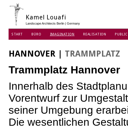
Kamel Louafi
Landscape Architects Berlin | Germany
START
BÜRO
IMAGINATION
REALISATION
PUBLIC
DATENSCHUTZ
HANNOVER
|
TRAMMPLATZ
Trammplatz Hannover
Innerhalb des Stadtplan
Vorentwurf zur Umgestal
seiner Umgebung erarbei
Die wesentlichen Gestal