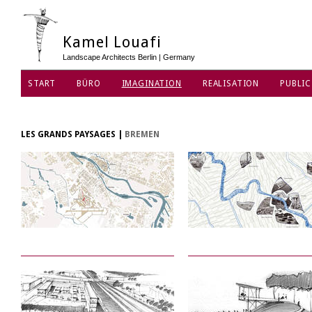
Kamel Louafi
Landscape Architects Berlin | Germany
START
BÜRO
IMAGINATION
REALISATION
PUBLIC
DATENSCHUTZ
LES GRANDS PAYSAGES
|
BREMEN