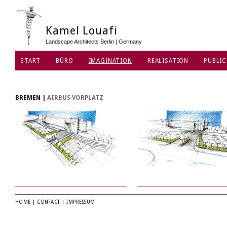
Kamel Louafi
Landscape Architects Berlin | Germany
START
BÜRO
IMAGINATION
REALISATION
PUBLIC
DATENSCHUTZ
BREMEN
|
AIRBUS VORPLATZ
HOME
|
CONTACT
|
IMPRESSUM