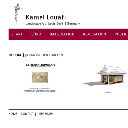
Kamel Louafi
Landscape Architects Berlin | Germany
START
BÜRO
IMAGINATION
REALISATION
PUBLIC
DATENSCHUTZ
BISKRA
|
JAPANISCHER GARTEN
HOME
|
CONTACT
|
IMPRESSUM