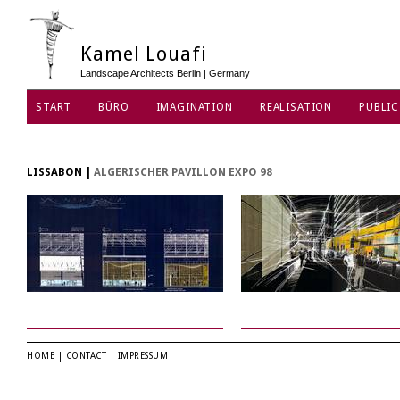
Kamel Louafi
Landscape Architects Berlin | Germany
START
BÜRO
IMAGINATION
REALISATION
PUBLIC
LISSABON
|
ALGERISCHER PAVILLON EXPO 98
HOME
|
CONTACT
|
IMPRESSUM