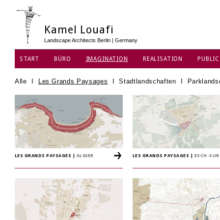
Kamel Louafi
Landscape Architects Berlin | Germany
START
BÜRO
IMAGINATION
REALISATION
PUBLIC
DATENSCHUTZ
Alle
I
Les Grands Paysages
I
Stadtlandschaften
I
Parklands
LES GRANDS PAYSAGES
|
ALGIER
LES GRANDS PAYSAGES
|
ESCH-SUR