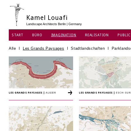
Kamel Louafi
Landscape Architects Berlin | Germany
START
BÜRO
IMAGINATION
REALISATION
PUBLIC
Alle
I
Les Grands Paysages
I
Stadtlandschaften
I
Parklands
LES GRANDS PAYSAGES
|
ALGIER
LES GRANDS PAYSAGES
|
ESCH-SUR