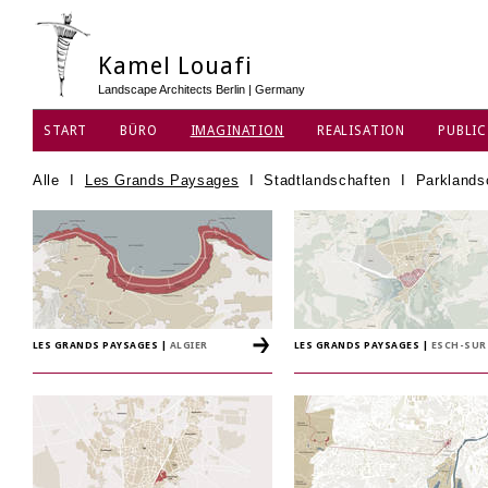
Kamel Louafi
Landscape Architects Berlin | Germany
START
BÜRO
IMAGINATION
REALISATION
PUBLIC
DATENSCHUTZ
Alle
I
Les Grands Paysages
I
Stadtlandschaften
I
Parklands
LES GRANDS PAYSAGES
|
ALGIER
LES GRANDS PAYSAGES
|
ESCH-SUR