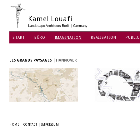
Kamel Louafi
Landscape Architects Berlin | Germany
START
BÜRO
IMAGINATION
REALISATION
PUBLIC
LES GRANDS PAYSAGES
|
HANNOVER
HOME
|
CONTACT
|
IMPRESSUM