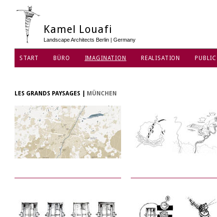
Kamel Louafi
Landscape Architects Berlin | Germany
START
BÜRO
IMAGINATION
REALISATION
PUBLIC
LES GRANDS PAYSAGES
|
MÜNCHEN