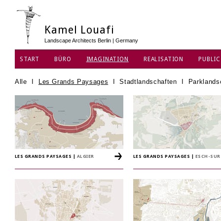
Kamel Louafi
Landscape Architects Berlin | Germany
START
BÜRO
IMAGINATION
REALISATION
PUBLIC
DATENSCHUTZ
Alle
I
Les Grands Paysages
I
Stadtlandschaften
I
Parklands
LES GRANDS PAYSAGES
|
ALGIER
LES GRANDS PAYSAGES
|
ESCH-SUR