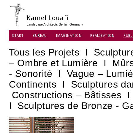
Kamel Louafi
Landscape Architects Berlin | Germany
START
BUREAU
IMAGINATION
REALISATION
PUBL
PROTECTION DES DONNÉES
Tous les Projets
I
Sculptur
– Ombre et Lumière
I
Mûrs
- Sonorité
I
Vague – Lumiè
Continents
I
Sculptures da
Constructions – Bâtisses
I
Sculptures de Bronze - Ga