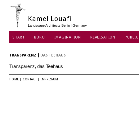
Kamel Louafi
Landscape Architects Berlin | Germany
START
BÜRO
IMAGINATION
REALISATION
PUBLIC
DATENSCHUTZ
TRANSPARENZ
|
DAS TEEHAUS
Transparenz, das Teehaus
HOME
|
CONTACT
|
IMPRESSUM