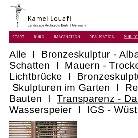
Kamel Louafi
Landscape Architects Berlin | Germany
START
BÜRO
IMAGINATION
REALISATION
PUBLIC
DATENSCHUTZ
Alle
I
Bronzeskulptur - Alb
Schatten
I
Mauern - Troc
Lichtbrücke
I
Bronzeskulpt
Skulpturen im Garten
I
Re
Bauten
I
Transparenz - D
Wasserspeier
I
IGS - Wüs