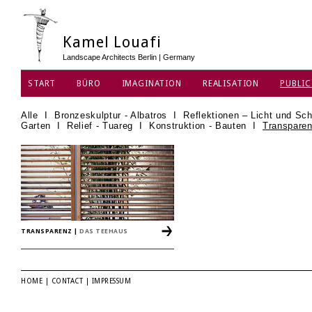
Kamel Louafi
Landscape Architects Berlin | Germany
START
BÜRO
IMAGINATION
REALISATION
PUBLIC
Alle
I
Bronzeskulptur - Albatros
I
Reflektionen – Licht und Sch
Garten
I
Relief - Tuareg
I
Konstruktion - Bauten
I
Transparen
TRANSPARENZ
|
DAS TEEHAUS
HOME
|
CONTACT
|
IMPRESSUM