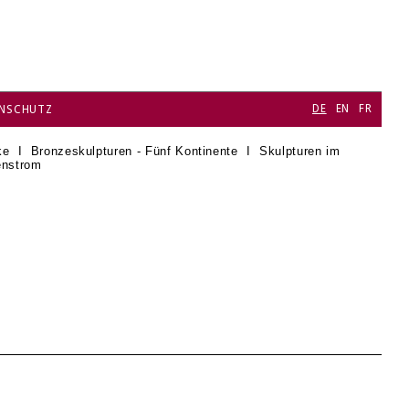
DE
EN
FR
NSCHUTZ
ke
I
Bronzeskulpturen - Fünf Kontinente
I
Skulpturen im
enstrom