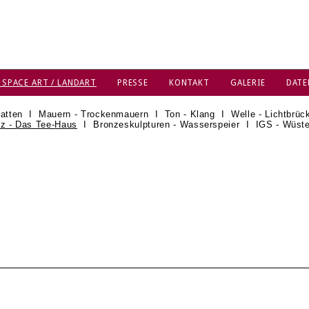
 SPACE ART / LANDART
PRESSE
KONTAKT
GALERIE
DATE
atten
I
Mauern - Trockenmauern
I
Ton - Klang
I
Welle - Lichtbrüc
z - Das Tee-Haus
I
Bronzeskulpturen - Wasserspeier
I
IGS - Wüst