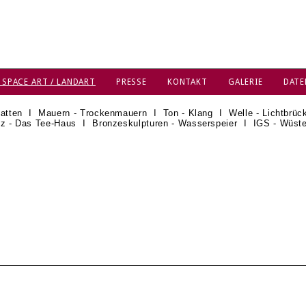
 SPACE ART / LANDART
PRESSE
KONTAKT
GALERIE
DATE
atten
I
Mauern - Trockenmauern
I
Ton - Klang
I
Welle - Lichtbrüc
z - Das Tee-Haus
I
Bronzeskulpturen - Wasserspeier
I
IGS - Wüst