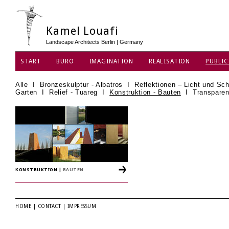
Kamel Louafi
Landscape Architects Berlin | Germany
START
BÜRO
IMAGINATION
REALISATION
PUBLIC
Alle
I
Bronzeskulptur - Albatros
I
Reflektionen – Licht und Sch
Garten
I
Relief - Tuareg
I
Konstruktion - Bauten
I
Transparen
KONSTRUKTION
|
BAUTEN
HOME
|
CONTACT
|
IMPRESSUM