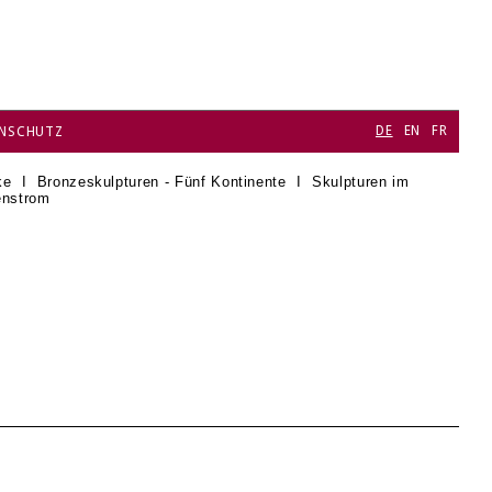
DE
EN
FR
NSCHUTZ
ke
I
Bronzeskulpturen - Fünf Kontinente
I
Skulpturen im
enstrom