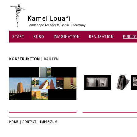
Kamel Louafi
Landscape Architects Berlin | Germany
START
BÜRO
IMAGINATION
REALISATION
PUBLIC
DATENSCHUTZ
KONSTRUKTION
|
BAUTEN
HOME
|
CONTACT
|
IMPRESSUM