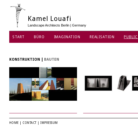
Kamel Louafi
Landscape Architects Berlin | Germany
START
BÜRO
IMAGINATION
REALISATION
PUBLIC
DATENSCHUTZ
KONSTRUKTION
|
BAUTEN
HOME
|
CONTACT
|
IMPRESSUM