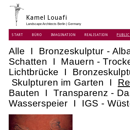
Kamel Louafi
Landscape Architects Berlin | Germany
START
BÜRO
IMAGINATION
REALISATION
PUBLIC
DATENSCHUTZ
Alle
I
Bronzeskulptur - Alb
Schatten
I
Mauern - Troc
Lichtbrücke
I
Bronzeskulpt
Skulpturen im Garten
I
Re
Bauten
I
Transparenz - D
Wasserspeier
I
IGS - Wüs