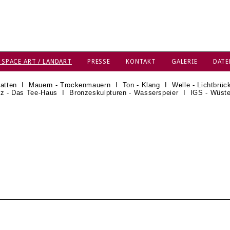
 SPACE ART / LANDART
PRESSE
KONTAKT
GALERIE
DATE
atten
I
Mauern - Trockenmauern
I
Ton - Klang
I
Welle - Lichtbrüc
z - Das Tee-Haus
I
Bronzeskulpturen - Wasserspeier
I
IGS - Wüst