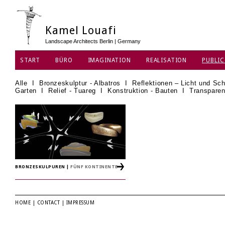
Kamel Louafi
Landscape Architects Berlin | Germany
START
BÜRO
IMAGINATION
REALISATION
PUBLIC
Alle
I
Bronzeskulptur - Albatros
I
Reflektionen – Licht und Sch
Garten
I
Relief - Tuareg
I
Konstruktion - Bauten
I
Transparen
BRONZESKULPUREN
|
FÜNF KONTINENTE
HOME
|
CONTACT
|
IMPRESSUM