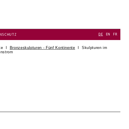
DE
EN
FR
NSCHUTZ
ke
I
Bronzeskulpturen - Fünf Kontinente
I
Skulpturen im
enstrom