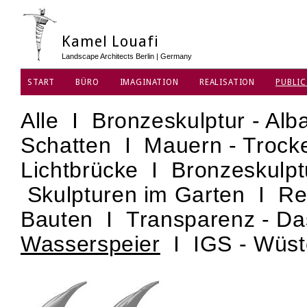
Kamel Louafi
Landscape Architects Berlin | Germany
START
BÜRO
IMAGINATION
REALISATION
PUBLIC
DATENSCHUTZ
Alle
I
Bronzeskulptur - Alb
Schatten
I
Mauern - Troc
Lichtbrücke
I
Bronzeskulpt
Skulpturen im Garten
I
Re
Bauten
I
Transparenz - D
Wasserspeier
I
IGS - Wüs