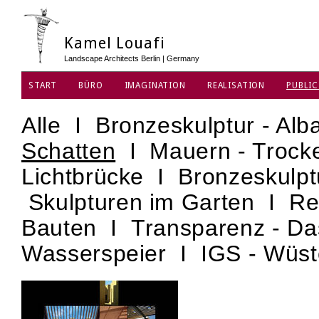
Kamel Louafi
Landscape Architects Berlin | Germany
START
BÜRO
IMAGINATION
REALISATION
PUBLIC
DATENSCHUTZ
Alle
I
Bronzeskulptur - Alb
Schatten
I
Mauern - Troc
Lichtbrücke
I
Bronzeskulpt
Skulpturen im Garten
I
Re
Bauten
I
Transparenz - D
Wasserspeier
I
IGS - Wüs