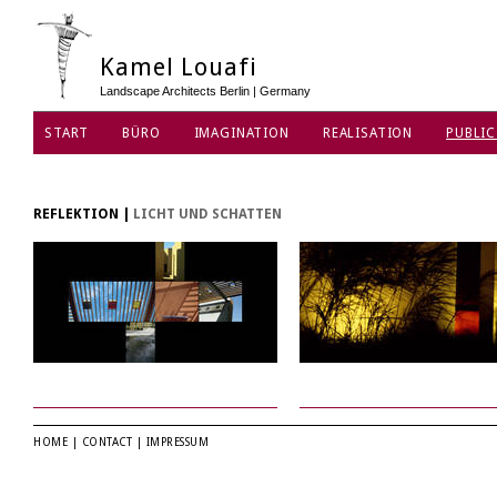
Kamel Louafi
Landscape Architects Berlin | Germany
START
BÜRO
IMAGINATION
REALISATION
PUBLIC
REFLEKTION
|
LICHT UND SCHATTEN
HOME
|
CONTACT
|
IMPRESSUM