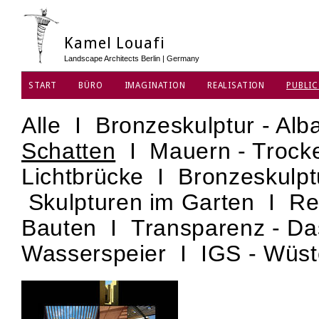
Kamel Louafi
Landscape Architects Berlin | Germany
START
BÜRO
IMAGINATION
REALISATION
PUBLIC
DATENSCHUTZ
Alle
I
Bronzeskulptur - Alb
Schatten
I
Mauern - Troc
Lichtbrücke
I
Bronzeskulpt
Skulpturen im Garten
I
Re
Bauten
I
Transparenz - D
Wasserspeier
I
IGS - Wüs