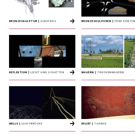
BRONZESKULPTUR
|
ALBATROS
BRONZESKULPUREN
|
FÜNF KONTI
REFLEKTION
|
LICHT UND SCHATTEN
MAUERN
|
TROCKENMAUERN
WELLE
|
LICHTBRÜCKE
RELIEF
|
TUAREG