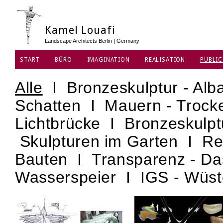
Kamel Louafi
Landscape Architects Berlin | Germany
START
BÜRO
IMAGINATION
REALISATION
PUBLIC
DATENSCHUTZ
Alle
I
Bronzeskulptur - Alb
Schatten
I
Mauern - Troc
Lichtbrücke
I
Bronzeskulpt
Skulpturen im Garten
I
Re
Bauten
I
Transparenz - D
Wasserspeier
I
IGS - Wüs