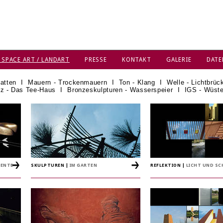
 SPACE ART / LANDART
PRESSE
KONTAKT
GALERIE
DATE
atten
I
Mauern - Trockenmauern
I
Ton - Klang
I
Welle - Lichtbrüc
z - Das Tee-Haus
I
Bronzeskulpturen - Wasserspeier
I
IGS - Wüst
NENTE
SKULPTUREN
|
IM GARTEN
REFLEKTION
|
LICHT UND S