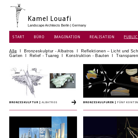
Kamel Louafi
Landscape Architects Berlin | Germany
START
BÜRO
IMAGINATION
REALISATION
PUBLIC
Alle
I
Bronzeskulptur - Albatros
I
Reflektionen – Licht und Sch
Garten
I
Relief - Tuareg
I
Konstruktion - Bauten
I
Transparen
BRONZESKULPTUR
|
ALBATROS
BRONZESKULPUREN
|
FÜNF KONTI