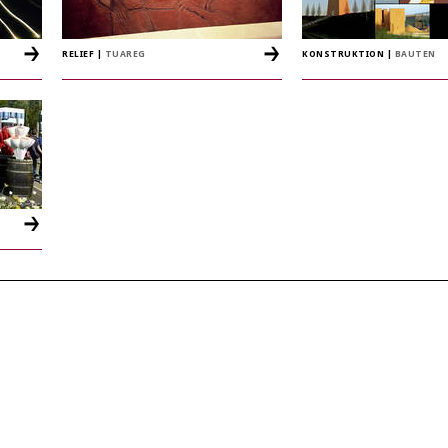
RELIEF
|
TUAREG
KONSTRUKTION
|
BAUTEN