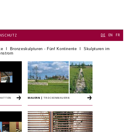
DE
EN
FR
NSCHUTZ
ke
I
Bronzeskulpturen - Fünf Kontinente
I
Skulpturen im
enstrom
CHATTEN
MAUERN
|
TROCKENMAUERN