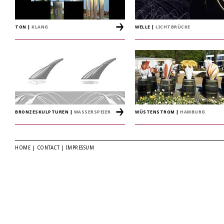
TON
|
KLANG
WELLE
|
LICHTBRÜCKE
BRONZESKULPTUREN
|
WASSERSPEIER
WÜSTENSTROM
|
HAMBURG
HOME
|
CONTACT
|
IMPRESSUM