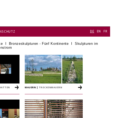
DE
EN
FR
NSCHUTZ
ke
I
Bronzeskulpturen - Fünf Kontinente
I
Skulpturen im
enstrom
CHATTEN
MAUERN
|
TROCKENMAUERN