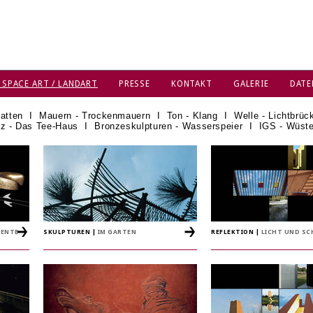
 SPACE ART / LANDART
PRESSE
KONTAKT
GALERIE
DATE
atten
I
Mauern - Trockenmauern
I
Ton - Klang
I
Welle - Lichtbrüc
z - Das Tee-Haus
I
Bronzeskulpturen - Wasserspeier
I
IGS - Wüst
NENTE
SKULPTUREN
|
IM GARTEN
REFLEKTION
|
LICHT UND S