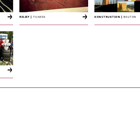
RELIEF
|
TUAREG
KONSTRUKTION
|
BAUTEN