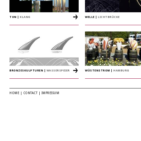
TON
|
KLANG
WELLE
|
LICHTBRÜCKE
BRONZESKULPTUREN
|
WASSERSPEIER
WÜSTENSTROM
|
HAMBURG
HOME
|
CONTACT
|
IMPRESSUM