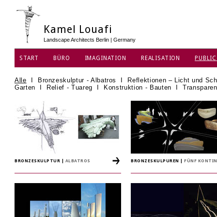
Kamel Louafi
Landscape Architects Berlin | Germany
START
BÜRO
IMAGINATION
REALISATION
PUBLIC
Alle
I
Bronzeskulptur - Albatros
I
Reflektionen – Licht und Sch
Garten
I
Relief - Tuareg
I
Konstruktion - Bauten
I
Transparen
BRONZESKULPTUR
|
ALBATROS
BRONZESKULPUREN
|
FÜNF KONTI