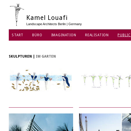
Kamel Louafi
Landscape Architects Berlin | Germany
START
BÜRO
IMAGINATION
REALISATION
PUBLIC
DATENSCHUTZ
SKULPTUREN
|
IM GARTEN