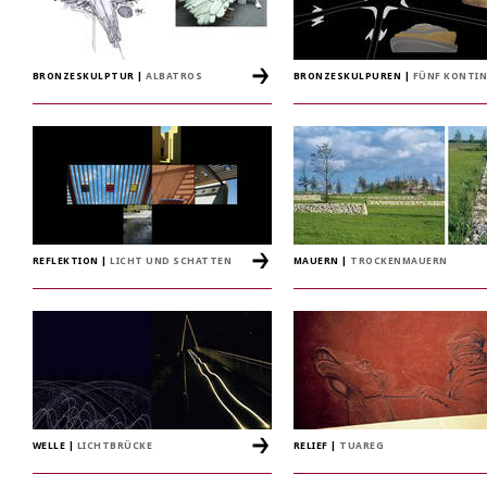
BRONZESKULPTUR
|
ALBATROS
BRONZESKULPUREN
|
FÜNF KONTI
REFLEKTION
|
LICHT UND SCHATTEN
MAUERN
|
TROCKENMAUERN
WELLE
|
LICHTBRÜCKE
RELIEF
|
TUAREG