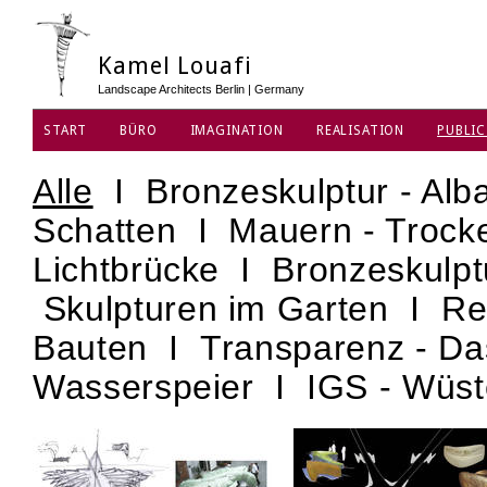
Kamel Louafi
Landscape Architects Berlin | Germany
START
BÜRO
IMAGINATION
REALISATION
PUBLIC
DATENSCHUTZ
Alle
I
Bronzeskulptur - Alb
Schatten
I
Mauern - Troc
Lichtbrücke
I
Bronzeskulpt
Skulpturen im Garten
I
Re
Bauten
I
Transparenz - D
Wasserspeier
I
IGS - Wüs