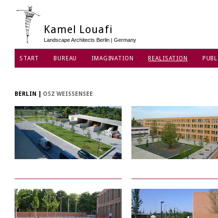
Kamel Louafi
Landscape Architects Berlin | Germany
START
BUREAU
IMAGINATION
REALISATION
PUBL
PROTECTION DES DONNÉES
BERLIN
|
OSZ WEISSENSEE