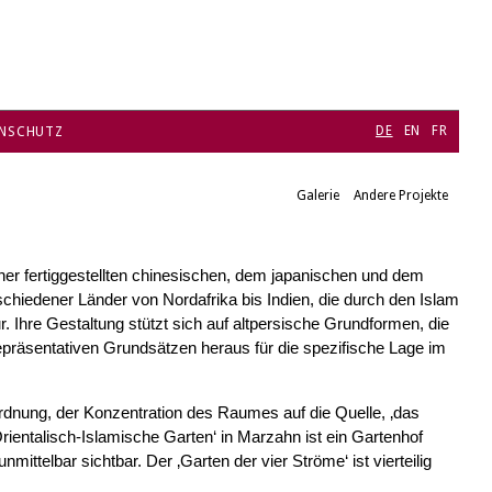
DE
EN
FR
NSCHUTZ
Galerie
Andere Projekte
sher fertiggestellten chinesischen, dem japanischen und dem
rschiedener Länder von Nordafrika bis Indien, die durch den Islam
Ihre Gestaltung stützt sich auf altpersische Grundformen, die
epräsentativen Grundsätzen heraus für die spezifische Lage im
Ordnung, der Konzentration des Raumes auf die Quelle, ‚das
ientalisch-Islamische Garten‘ in Marzahn ist ein Gartenhof
ittelbar sichtbar. Der ‚Garten der vier Ströme‘ ist vierteilig