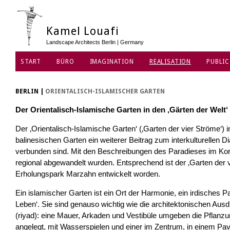
Kamel Louafi
Landscape Architects Berlin | Germany
START
BÜRO
IMAGINATION
REALISATION
PUBLIC
BERLIN
|
ORIENTALISCH-ISLAMISCHER GARTEN
Der Orientalisch-Islamische Garten in den ‚Gärten der Welt‘
Der ‚Orientalisch-Islamische Garten‘ (‚Garten der vier Ströme‘)
balinesischen Garten ein weiterer Beitrag zum interkulturellen D
verbunden sind. Mit den Beschreibungen des Paradieses im Kora
regional abgewandelt wurden. Entsprechend ist der ‚Garten der 
Erholungspark Marzahn entwickelt worden.
Ein islamischer Garten ist ein Ort der Harmonie, ein irdisches
Leben‘. Sie sind genauso wichtig wie die architektonischen Aus
(riyad): eine Mauer, Arkaden und Vestibüle umgeben die Pflanzung,
angelegt, mit Wasserspielen und einer im Zentrum, in einem Pa