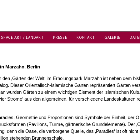
 SPACE ART / LANDART
PRESSE
KONTAKT
GALERIE
DATE
 in Marzahn, Berlin
 in den ‚Gärten der Welt‘ im Erholungspark Marzahn ist neben dem bi
ialog. Dieser Orientalisch-Islamische Garten repräsentiert Gärten ve
n wurden Gärten zu einem wichtigen Element der islamischen Kultur. 
vier Ströme‘ aus den allgemeinen, für verschiedene Landeskulturen r
 Paradies. Geometrie und Proportionen sind Symbole der Einheit, der 
drucksformen (Pavillons, Türme, gärtnerische Grundelemente). Der ‚Or
 denn die Oase, die verborgene Quelle, das ‚Paradies‘ ist oft nicht unm
villon stehenden Brunnenschale.